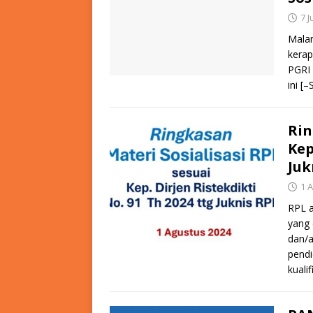
7 J
Malan
kerap
PGRI
ini
[–
Rin
Kep
Juk
1 
RPL a
yang 
dan/a
pendi
kualif