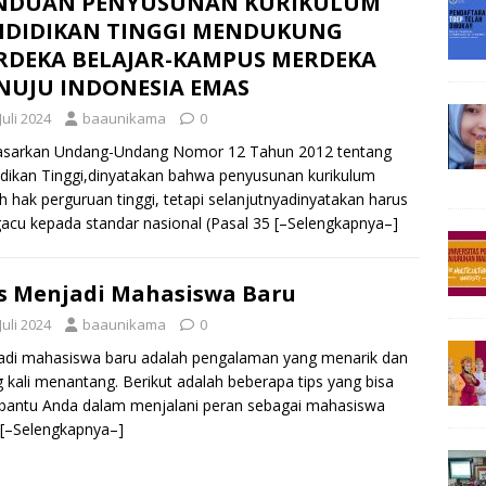
NDUAN PENYUSUNAN KURIKULUM
NDIDIKAN TINGGI MENDUKUNG
RDEKA BELAJAR-KAMPUS MERDEKA
NUJU INDONESIA EMAS
Juli 2024
baaunikama
0
asarkan Undang-Undang Nomor 12 Tahun 2012 tentang
dikan Tinggi,dinyatakan bahwa penyusunan kurikulum
h hak perguruan tinggi, tetapi selanjutnyadinyatakan harus
cu kepada standar nasional (Pasal 35
[–Selengkapnya–]
s Menjadi Mahasiswa Baru
Juli 2024
baaunikama
0
adi mahasiswa baru adalah pengalaman yang menarik dan
g kali menantang. Berikut adalah beberapa tips yang bisa
antu Anda dalam menjalani peran sebagai mahasiswa
[–Selengkapnya–]