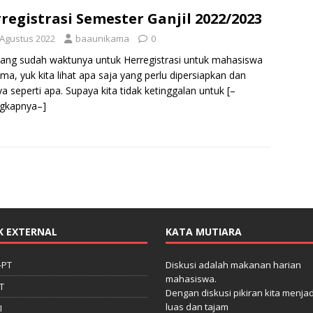
registrasi Semester Ganjil 2022/2023
 Agustus 2022
baaunikama
0
ang sudah waktunya untuk Herregistrasi untuk mahasiswa
ma, yuk kita lihat apa saja yang perlu dipersiapkan dan
ya seperti apa. Supaya kita tidak ketinggalan untuk
[–
ngkapnya–]
K EXTERNAL
KATA MUTIARA
-PT
Diskusi adalah makanan harian
mahasiswa.
T
Dengan diskusi pikiran kita menjad
luas dan tajam
I