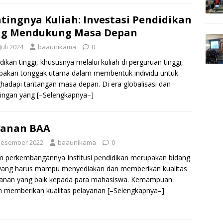
tingnya Kuliah: Investasi Pendidikan
ng Mendukung Masa Depan
Juli 2024
baaunikama
0
dikan tinggi, khususnya melalui kuliah di perguruan tinggi,
pakan tonggak utama dalam membentuk individu untuk
adapi tantangan masa depan. Di era globalisasi dan
aingan yang
[–Selengkapnya–]
yanan BAA
Desember 2022
baaunikama
0
 perkembangannya Institusi pendidikan merupakan bidang
 yang harus mampu menyediakan dan memberikan kualitas
yanan yang baik kepada para mahasiswa. Kemampuan
 memberikan kualitas pelayanan
[–Selengkapnya–]