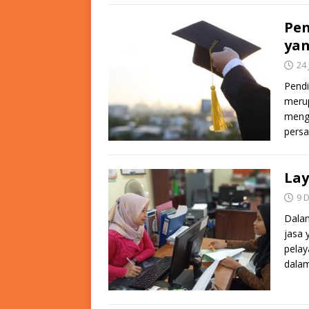
Pen
ya
24 
Pendi
meru
mengh
pers
La
9 
Dalam
jasa
pela
dalam