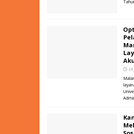
Tahu
Opt
Pel
Ma
Lay
Ak
24 
Malan
layan
Unive
Admin
Ka
Mel
Sos