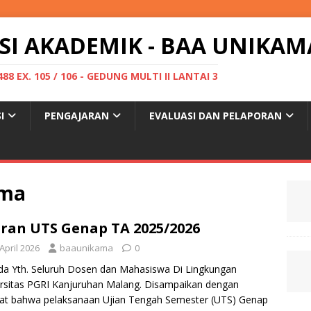
SI AKADEMIK - BAA UNIKAM
488 EX. 105 / 106 - GEDUNG MULTI II LANTAI 3
I
PENGAJARAN
EVALUASI DAN PELAPORAN
ama
ran UTS Genap TA 2025/2026
April 2026
baaunikama
0
a Yth. Seluruh Dosen dan Mahasiswa Di Lingkungan
rsitas PGRI Kanjuruhan Malang. Disampaikan dengan
at bahwa pelaksanaan Ujian Tengah Semester (UTS) Genap