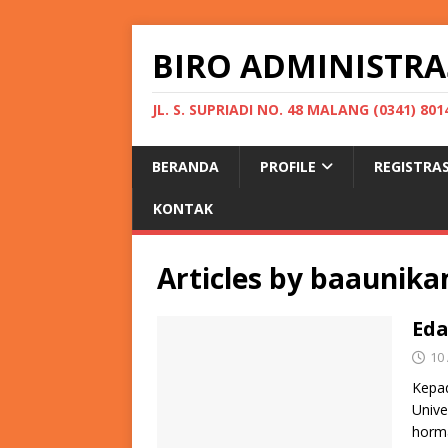
BIRO ADMINISTRA
JL. S. SUPRIADI NO. 48 MALANG (0341) 801
BERANDA
PROFILE
REGISTRAS
KONTAK
Articles by
baaunik
Eda
10 
Kepad
Unive
horm