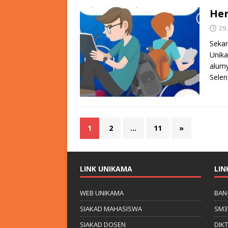
Her
29
Sekar
Unika
alurn
Sele
1
2
…
11
»
LINK UNIKAMA
LIN
WEB UNIKAMA
BAN
SIAKAD MAHASISWA
SM3
SIAKAD DOSEN
DIKT