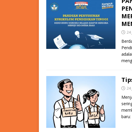
PA
PE
ME
ME
24 
Berd
Pendi
adala
menga
Tip
24 
Menj
serin
memb
baru: