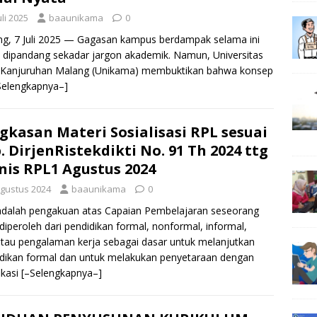
uli 2025
baaunikama
0
g, 7 Juli 2025 — Gagasan kampus berdampak selama ini
 dipandang sekadar jargon akademik. Namun, Universitas
 Kanjuruhan Malang (Unikama) membuktikan bahwa konsep
Selengkapnya–]
gkasan Materi Sosialisasi RPL sesuai
. DirjenRistekdikti No. 91 Th 2024 ttg
nis RPL1 Agustus 2024
Agustus 2024
baaunikama
0
dalah pengakuan atas Capaian Pembelajaran seseorang
diperoleh dari pendidikan formal, nonformal, informal,
tau pengalaman kerja sebagai dasar untuk melanjutkan
dikan formal dan untuk melakukan penyetaraan dengan
ikasi
[–Selengkapnya–]