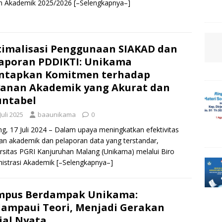
n Akademik 2025/2026
[–Selengkapnya–]
imalisasi Penggunaan SIAKAD dan
aporan PDDIKTI: Unikama
ntapkan Komitmen terhadap
anan Akademik yang Akurat dan
untabel
Juli 2025
baaunikama
0
g, 17 Juli 2024 – Dalam upaya meningkatkan efektivitas
an akademik dan pelaporan data yang terstandar,
rsitas PGRI Kanjuruhan Malang (Unikama) melalui Biro
istrasi Akademik
[–Selengkapnya–]
mpus Berdampak Unikama:
ampaui Teori, Menjadi Gerakan
ial Nyata